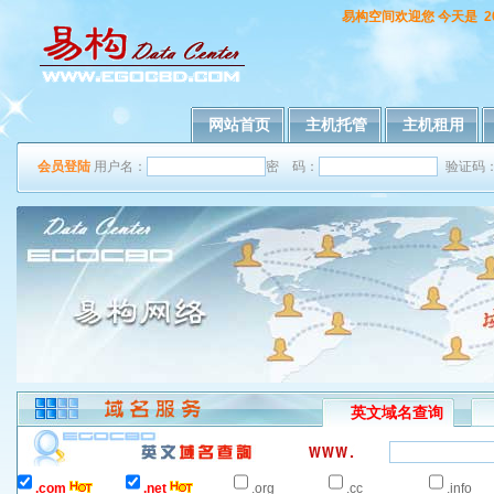
易构空间欢迎您
今天是 2
网站首页
主机托管
主机租用
会员登陆
用户名：
密 码：
验证码
英文域名查询
.com
.net
.org
.cc
.info