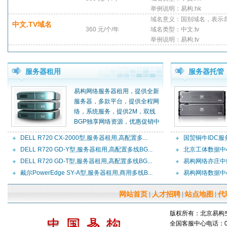
举例说明：易构.hk
域名意义：国别域名，表示
中文.TV域名
360 元/个/年
域名类型：中文.tv
举例说明：易构.tv
服务器租用
服务器托管
易构网络服务器租用，提供全新
服务器，多款平台，提供全程网
络，系统服务，提供2M，双线
BGP独享网络资源，优惠促销中
DELL R720 CX-2000型,服务器租用,高配置多...
国贸铜牛IDC服
DELL R720 GD-Y型,服务器租用,高配置多线BG...
北京工体数据中
DELL R720 GD-T型,服务器租用,高配置多线BG...
易构网络亦庄中
戴尔PowerEdge SY-A型,服务器租用,商用多线B...
易构网络数据中
网站首页
人才招聘
站点地图
代
|
|
|
版权所有：北京易构空间网
全国客服中心电话：010-8